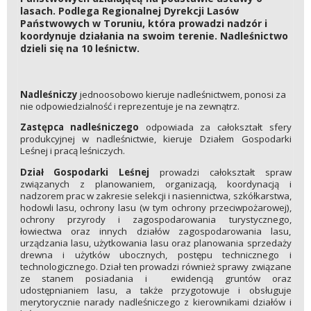
lasach. Podlega Regionalnej Dyrekcji Lasów
Państwowych w Toruniu, która prowadzi nadzór i
koordynuje działania na swoim terenie. Nadleśnictwo
dzieli się na 10 leśnictw.
Nadleśniczy
jednoosobowo kieruje nadleśnictwem, ponosi za
nie odpowiedzialność i reprezentuje je na zewnątrz.
Zastępca nadleśniczego
odpowiada za całokształt sfery
produkcyjnej w nadleśnictwie, kieruje Działem Gospodarki
Leśnej i pracą leśniczych.
Dział Gospodarki Leśnej
prowadzi całokształt spraw
związanych z planowaniem, organizacją, koordynacją i
nadzorem prac w zakresie selekcji i nasiennictwa, szkółkarstwa,
hodowli lasu, ochrony lasu (w tym ochrony przeciwpożarowej),
ochrony przyrody i zagospodarowania turystycznego,
łowiectwa oraz innych działów zagospodarowania lasu,
urządzania lasu, użytkowania lasu oraz planowania sprzedaży
drewna i użytków ubocznych, postępu technicznego i
technologicznego. Dział ten prowadzi również sprawy związane
ze stanem posiadania i ewidencją gruntów oraz
udostępnianiem lasu, a także przygotowuje i obsługuje
merytorycznie narady nadleśniczego z kierownikami działów i