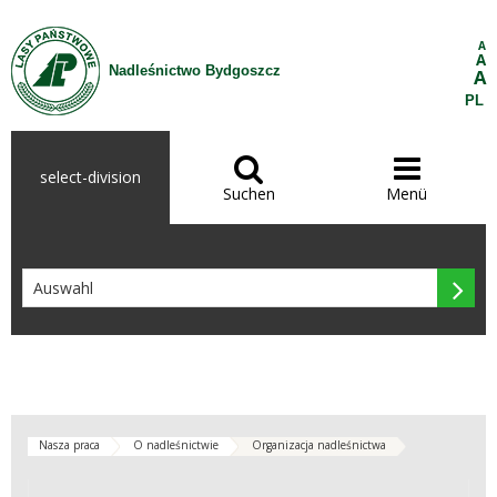
Zum Inhalt wechseln
A
A
Nadleśnictwo Bydgoszcz
A
PL


select-division
Suchen
Menü

Nasza praca
O nadleśnictwie
Organizacja nadleśnictwa