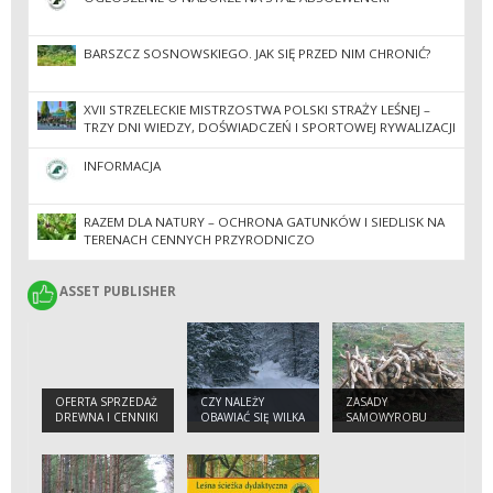
BARSZCZ SOSNOWSKIEGO. JAK SIĘ PRZED NIM CHRONIĆ?
XVII STRZELECKIE MISTRZOSTWA POLSKI STRAŻY LEŚNEJ –
TRZY DNI WIEDZY, DOŚWIADCZEŃ I SPORTOWEJ RYWALIZACJI
INFORMACJA
RAZEM DLA NATURY – OCHRONA GATUNKÓW I SIEDLISK NA
TERENACH CENNYCH PRZYRODNICZO
ASSET PUBLISHER
ASSET PUBLISHER
OFERTA SPRZEDAŻ
CZY NALEŻY
ZASADY
DREWNA I CENNIKI
OBAWIAĆ SIĘ WILKA
SAMOWYROBU
W LESIE ?
DREWNA