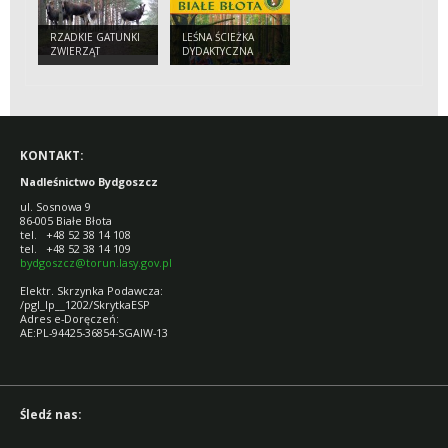
RZADKIE GATUNKI
LEŚNA ŚCIEŻKA
ZWIERZĄT
DYDAKTYCZNA
CZĘSTSZE POD
BIAŁE BŁOTA
BYDGOSZCZĄ
KONTAKT:
Nadleśnictwo Bydgoszcz
ul. Sosnowa 9
86-005 Białe Błota
tel. +48 52 38 14 108
tel. +48 52 38 14 109
bydgoszcz@torun.lasy.gov.pl
Elektr. Skrzynka Podawcza:
/pgl_lp__1202/SkrytkaESP
Adres e-Doręczeń:
AE:PL-94425-36854-SGAIW-13
Śledź nas: