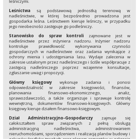
leśniczymi.
Leśnictwa
są podstawową jednostką terenową w
nadleśnictwie, w której bezpośrednio prowadzona jest
gospodarka leśna. Leśnictwem kieruje leśniczy, w przypadku
jego nieobecności zastępuje go podleśniczy.
Stanowisko do spraw kontroli
zajmowane jest w
nadleśnictwie przez inżyniera nadzoru. Inżynier nadzoru
kontroluje prawidłowość wykonywania czynności
gospodarczych w nadleśnictwie oraz zadania wynikające z
ochrony mienia i udostępniania lasu. Wydaje zalecenia w
zakresie ustalonym przez nadleśniczego i ściśle współpracuje z
zastępcą nadleśniczego poprzez wzajemne konsultacje,
zgłaszanie uwag i propozycji.
Główny księgowy
wykonuje zadania i ponosi
odpowiedzialność w zakresie księgowości, finansów,
planowania finansowo-ekonomicznego, analiz,
sprawozdawczości, a także organizuje i sprawuje kontrolę
wewnętrzną, dokumentów finansowo-księgowych. Główny
księgowy kieruje działem finansowo-księgowym.
Dział Administracyjno-Gospodarczy
zajmuje się
całokształtem spraw związanych z pełną obsługą
administracyjną nadleśnictwa, administrowaniem
nieruchomościami, sporządzeniem i realizacją planów budowy i
zakupów środków trwałych oraz planem remontów w zakresie