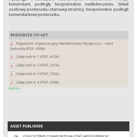
komendant, podległy bezpośrednio nadleśniczemu. Skład
osobowy posterunku stanowią strażnicy, bezpośrednio podlegli
komendantowi posterunku.
RESOURCES-TO-GET
Regulamin organizacyjny Nadleśnictwa Bydgoszcz - tekst
jednolity (PDF, 498k)
Załącznik nr 1 (PDF, 463k)
Załącznik nr 2 (PDF, 237k)
Załącznik nr 3 (PDF, 102k)
Załącznik nr 4 (PDF, 248k)
Aufruf »
ASSET PUBLISHER
ASSET PUBLISHER
OGŁOSZENIE O NABORZE NA STAŻ ABSOLWENCKI