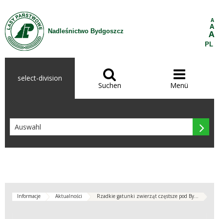
Zum Inhalt wechseln
A
A
Nadleśnictwo Bydgoszcz
A
PL


select-division
Suchen
Menü

Informacje
Aktualności
Rzadkie gatunki zwierząt częstsze pod By...