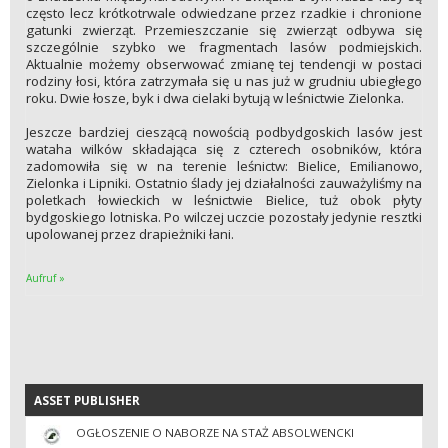
często lecz krótkotrwale odwiedzane przez rzadkie i chronione
gatunki zwierząt. Przemieszczanie się zwierząt odbywa się
szczególnie szybko we fragmentach lasów podmiejskich.
Aktualnie możemy obserwować zmianę tej tendencji w postaci
rodziny łosi, która zatrzymała się u nas już w grudniu ubiegłego
roku. Dwie łosze, byk i dwa cielaki bytują w leśnictwie Zielonka.
Jeszcze bardziej cieszącą nowością podbydgoskich lasów jest
wataha wilków składająca się z czterech osobników, która
zadomowiła się w na terenie leśnictw: Bielice, Emilianowo,
Zielonka i Lipniki. Ostatnio ślady jej działalności zauważyliśmy na
poletkach łowieckich w leśnictwie Bielice, tuż obok płyty
bydgoskiego lotniska. Po wilczej uczcie pozostały jedynie resztki
upolowanej przez drapieżniki łani.
Aufruf »
ASSET PUBLISHER
ASSET PUBLISHER
OGŁOSZENIE O NABORZE NA STAŻ ABSOLWENCKI