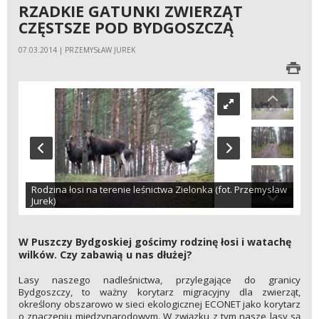
RZADKIE GATUNKI ZWIERZĄT
CZĘSTSZE POD BYDGOSZCZĄ
07.03.2014 | PRZEMYSŁAW JUREK
Rodzina łosi na terenie leśnictwa Zielonka (fot. Przemysław
Jurek)
W Puszczy Bydgoskiej gościmy rodzinę łosi i watachę
wilków. Czy zabawią u nas dłużej?
Lasy naszego nadleśnictwa, przylegające do granicy
Bydgoszczy, to ważny korytarz migracyjny dla zwierząt,
określony obszarowo w sieci ekologicznej ECONET jako korytarz
o znaczeniu międzynarodowym. W związku z tym nasze lasy są