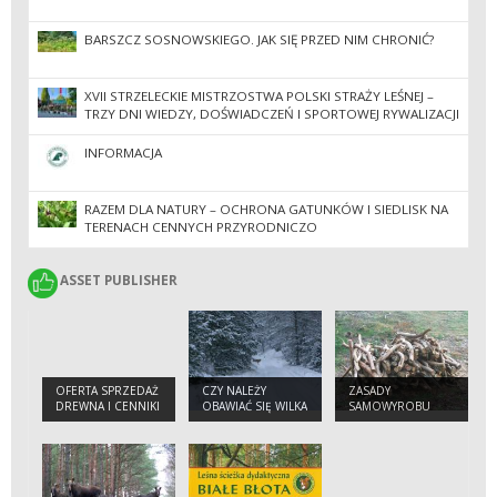
BARSZCZ SOSNOWSKIEGO. JAK SIĘ PRZED NIM CHRONIĆ?
XVII STRZELECKIE MISTRZOSTWA POLSKI STRAŻY LEŚNEJ –
TRZY DNI WIEDZY, DOŚWIADCZEŃ I SPORTOWEJ RYWALIZACJI
INFORMACJA
RAZEM DLA NATURY – OCHRONA GATUNKÓW I SIEDLISK NA
TERENACH CENNYCH PRZYRODNICZO
ASSET PUBLISHER
ASSET PUBLISHER
OFERTA SPRZEDAŻ
CZY NALEŻY
ZASADY
DREWNA I CENNIKI
OBAWIAĆ SIĘ WILKA
SAMOWYROBU
W LESIE ?
DREWNA