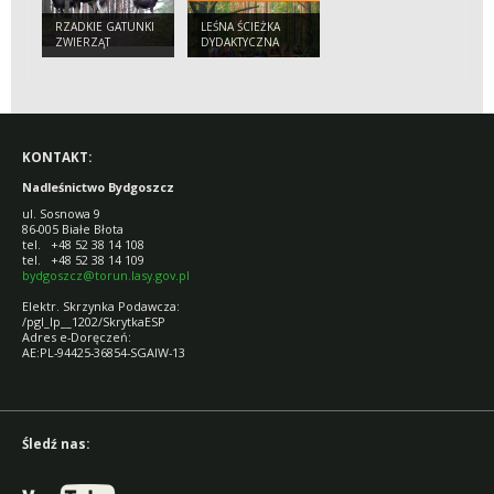
RZADKIE GATUNKI
LEŚNA ŚCIEŻKA
ZWIERZĄT
DYDAKTYCZNA
CZĘSTSZE POD
BIAŁE BŁOTA
BYDGOSZCZĄ
KONTAKT:
Nadleśnictwo Bydgoszcz
ul. Sosnowa 9
86-005 Białe Błota
tel. +48 52 38 14 108
tel. +48 52 38 14 109
bydgoszcz@torun.lasy.gov.pl
Elektr. Skrzynka Podawcza:
/pgl_lp__1202/SkrytkaESP
Adres e-Doręczeń:
AE:PL-94425-36854-SGAIW-13
Śledź nas: