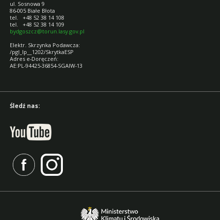
ul. Sosnowa 9
86-005 Białe Błota
tel. +48 52 38 14 108
tel. +48 52 38 14 109
bydgoszcz@torun.lasy.gov.pl
Elektr. Skrzynka Podawcza:
/pgl_lp__1202/SkrytkaESP
Adres e-Doręczeń:
AE:PL-94425-36854-SGAIW-13
Śledź nas: