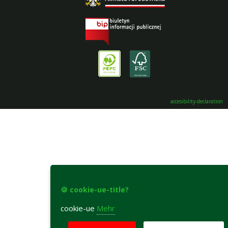
accesibility-declaration
🍪 cookie-ue-title?
cookie-ue
Mehr