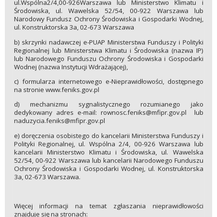
ul.Wspólna2/4,00-926Warszawa lub Ministerstwo Klimatu i
Środowiska, ul. Wawelska 52/54, 00-922 Warszawa lub
Narodowy Fundusz Ochrony Środowiska i Gospodarki Wodnej,
ul. Konstruktorska 3a, 02-673 Warszawa
b) skrzynki nadawczej e-PUAP Ministerstwa Funduszy i Polityki
Regionalnej lub Ministerstwa Klimatu i Środowiska (nazwa IP)
lub Narodowego Funduszu Ochrony Środowiska i Gospodarki
Wodnej (nazwa Instytucji Wdrażającej),
c) formularza internetowego e-Nieprawidłowości, dostępnego
na stronie www.feniks.gov.pl
d) mechanizmu sygnalistycznego rozumianego jako
dedykowany adres e-mail: rownosc.feniks@mfipr.gov.pl lub
naduzycia.feniks@mfipr.gov.pl
e) doręczenia osobistego do kancelarii Ministerstwa Funduszy i
Polityki Regionalnej, ul. Wspólna 2/4, 00-926 Warszawa lub
kancelarii Ministerstwo Klimatu i Środowiska, ul. Wawelska
52/54, 00-922 Warszawa lub kancelarii Narodowego Funduszu
Ochrony Środowiska i Gospodarki Wodnej, ul. Konstruktorska
3a, 02-673 Warszawa.
Więcej informacji na temat zgłaszania nieprawidłowości
znajduje się na stronach: