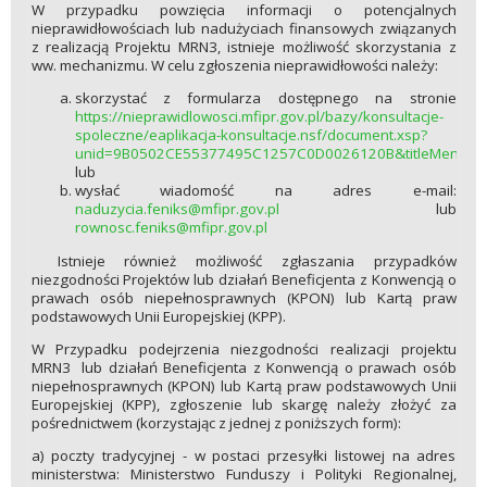
W przypadku powzięcia informacji o potencjalnych
nieprawidłowościach lub nadużyciach finansowych związanych
z realizacją Projektu MRN3, istnieje możliwość skorzystania z
ww. mechanizmu. W celu zgłoszenia nieprawidłowości należy:
skorzystać z formularza dostępnego na stronie
https://nieprawidlowosci.mfipr.gov.pl/bazy/konsultacje-
spoleczne/eaplikacja-konsultacje.nsf/document.xsp?
unid=9B0502CE55377495C1257C0D0026120B&titleMenu=
lub
wysłać wiadomość na adres e-mail:
naduzycia.feniks@mfipr.gov.pl
lub
rownosc.feniks@mfipr.gov.pl
Istnieje również możliwość zgłaszania przypadków
niezgodności Projektów lub działań Beneficjenta z Konwencją o
prawach osób niepełnosprawnych (KPON) lub Kartą praw
podstawowych Unii Europejskiej (KPP).
W Przypadku podejrzenia niezgodności realizacji projektu
MRN3 lub działań Beneficjenta z Konwencją o prawach osób
niepełnosprawnych (KPON) lub Kartą praw podstawowych Unii
Europejskiej (KPP), zgłoszenie lub skargę należy złożyć za
pośrednictwem (korzystając z jednej z poniższych form):
a) poczty tradycyjnej - w postaci przesyłki listowej na adres
ministerstwa: Ministerstwo Funduszy i Polityki Regionalnej,