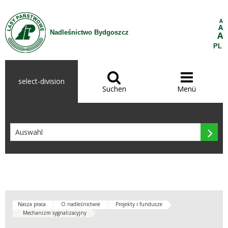
Zum Inhalt wechseln
A
A
Nadleśnictwo Bydgoszcz
A
PL


select-division
Suchen
Menü

Nasza praca
O nadleśnictwie
Projekty i fundusze
Mechanizm sygnalizacyjny