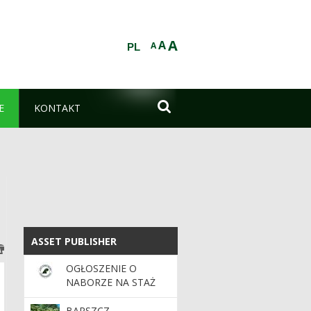
A
A
A
PL

E
KONTAKT
ASSET PUBLISHER
ASSET PUBLISHER
OGŁOSZENIE O
NABORZE NA STAŻ
ABSOLWENCKI
BARSZCZ