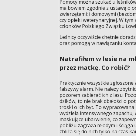
Pomocy można szukać u leśników,
ma bowiem zgodnie z ustawą o oc
zwierzętami: i domowymi (bezdom
czy opieki weterynaryjnej. W tym
członków Polskiego Związku Łowie
Leśnicy oczywiście chętnie doradz
oraz pomogą w nawiązaniu kontak
Natrafiłem w lesie na m
przez matkę. Co robić?
Praktycznie wszystkie zgłoszone
fałszywy alarm. Nie należy zbytnio
pozorem zabierać ich z lasu. Pozo
dzików, to nie brak dbałości o po
troski o ich byt. To wypracowana 
wydziela intensywnego zapachu, w
maskujące ubarwienie, co zapewn
pobliżu zagraża młodym i ściąga
zbliża się do nich tylko na czas ka