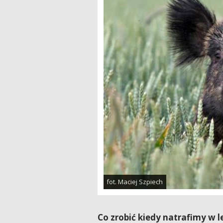
fot. Maciej Szpiech
Co zrobić kiedy natrafimy w l