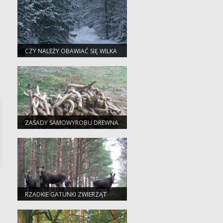
CZY NALEŻY OBAWIAĆ SIĘ WILKA
W LESIE ?
ZASADY SAMOWYROBU DREWNA
RZADKIE GATUNKI ZWIERZĄT
CZĘSTSZE POD BYDGOSZCZĄ