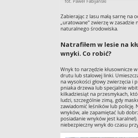
fot. Paweł Fabijański
Zabierając z lasu małą sarnę na o
„uratowane" zwierzę w zasadzie 
naturalnego środowiska.
Natrafiłem w lesie na k
wnyki. Co robić?
Wnyk to narzędzie kłusownicze w k
drutu lub stalowej linki. Umieszcz
na wysokości głowy zwierzęcia i 
pniaka drzewa lub specjalnie wbit
kilkadziesiąt na przesmykach, kt
ludzi, szczególnie zimą, gdy mask
zawiadomić leśników lub policję. 
wnyków, ale zapamiętać lub dobrz
posiadanie wnyków jest karalne!)
niebezpieczny wnyk do czasu przy