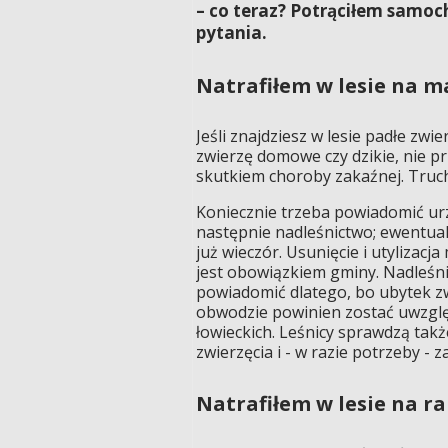
– co teraz? Potrąciłem samoch
pytania.
Natrafiłem w lesie na m
Jeśli znajdziesz w lesie padłe zwie
zwierzę domowe czy dzikie, nie p
skutkiem choroby zakaźnej. Truch
Koniecznie trzeba powiadomić ur
następnie nadleśnictwo; ewentualnie
już wieczór. Usunięcie i utylizacj
jest obowiązkiem gminy. Nadleśn
powiadomić dlatego, bo ubytek z
obwodzie powinien zostać uwzgl
łowieckich. Leśnicy sprawdzą takż
zwierzęcia i - w razie potrzeby - 
Natrafiłem w lesie na ra