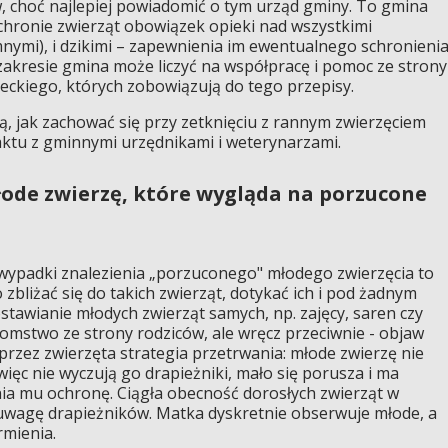
 choć najlepiej powiadomić o tym urząd gminy. To gmina
hronie zwierząt obowiązek opieki nad wszystkimi
nymi), i dzikimi – zapewnienia im ewentualnego schronieni
 zakresie gmina może liczyć na współpracę i pomoc ze strony
ckiego, których zobowiązują do tego przepisy.
ą, jak zachować się przy zetknięciu z rannym zwierzęciem
tu z gminnymi urzędnikami i weterynarzami.
łode zwierzę, które wygląda na porzucone
 wypadki znalezienia „porzuconego" młodego zwierzęcia to
 zbliżać się do takich zwierząt, dotykać ich i pod żadnym
stawianie młodych zwierząt samych, np. zajęcy, saren czy
tomstwo ze strony rodziców, ale wręcz przeciwnie - objaw
przez zwierzęta strategia przetrwania: młode zwierzę nie
ięc nie wyczują go drapieżniki, mało się porusza i ma
ia mu ochronę. Ciągła obecność dorosłych zwierząt w
 uwagę drapieżników. Matka dyskretnie obserwuje młode, a
rmienia.