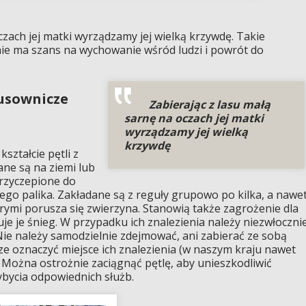
czach jej matki wyrządzamy jej wielką krzywdę. Takie
nie ma szans na wychowanie wśród ludzi i powrót do
łusownicze
Zabierając z lasu małą
sarnę na oczach jej matki
wyrządzamy jej wielką
krzywdę
ształcie pętli z
ane są na ziemi lub
przyczepione do
ego palika. Zakładane są z reguły grupowo po kilka, a nawe
órymi porusza się zwierzyna. Stanowią także zagrożenie dla
uje je śnieg. W przypadku ich znalezienia należy niezwłoczni
Nie należy samodzielnie zdejmować, ani zabierać ze sobą
e oznaczyć miejsce ich znalezienia (w naszym kraju nawet
. Można ostrożnie zaciągnąć pętlę, aby unieszkodliwić
bycia odpowiednich służb.