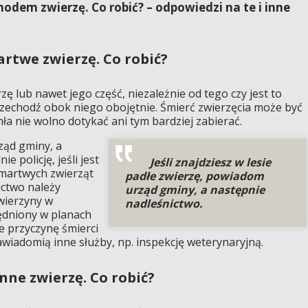
odem zwierzę. Co robić? – odpowiedzi na te i inne
artwe zwierzę. Co robić?
rzę lub nawet jego część, niezależnie od tego czy jest to
rzechodź obok niego obojętnie. Śmierć zwierzęcia może być
ła nie wolno dotykać ani tym bardziej zabierać.
ząd gminy, a
 policję, jeśli jest
Jeśli znajdziesz w lesie
a martwych zwierząt
padłe zwierzę, powiadom
ictwo należy
urząd gminy, a następnie
wierzyny w
nadleśnictwo.
ędniony w planach
e przyczynę śmierci
zawiadomią inne służby, np. inspekcję weterynaryjną.
nne zwierzę. Co robić?