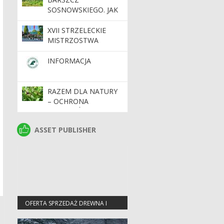
SOSNOWSKIEGO. JAK
SIĘ PRZED NIM
CHRONIĆ?
XVII STRZELECKIE
MISTRZOSTWA
POLSKI STRAŻY
LEŚNEJ – TRZY DNI
INFORMACJA
WIEDZY,
DOŚWIADCZEŃ I
SPORTOWEJ
RAZEM DLA NATURY
RYWALIZACJI
– OCHRONA
GATUNKÓW I
SIEDLISK NA
ASSET PUBLISHER
ASSET PUBLISHER
TERENACH CENNYCH
PRZYRODNICZO
OFERTA SPRZEDAŻ DREWNA I
CENNIKI
a