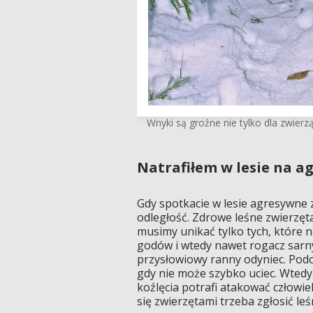
Wnyki są groźne nie tylko dla zwierząt,
Natrafiłem w lesie na a
Gdy spotkacie w lesie agresywne z
odległość. Zdrowe leśne zwierzęta
musimy unikać tylko tych, które n
godów i wtedy nawet rogacz sarny
przysłowiowy ranny odyniec. Pod
gdy nie może szybko uciec. Wtedy
koźlęcia potrafi atakować człowi
się zwierzętami trzeba zgłosić le