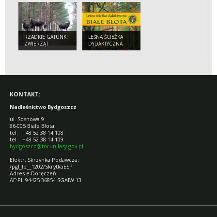
RZADKIE GATUNKI
LEŚNA ŚCIEŻKA
ZWIERZĄT
DYDAKTYCZNA
CZĘSTSZE POD
BIAŁE BŁOTA
BYDGOSZCZĄ
KONTAKT:
Nadleśnictwo Bydgoszcz
ul. Sosnowa 9
86-005 Białe Błota
tel. +48 52 38 14 108
tel. +48 52 38 14 109
bydgoszcz@torun.lasy.gov.pl
Elektr. Skrzynka Podawcza:
/pgl_lp__1202/SkrytkaESP
Adres e-Doręczeń:
AE:PL-94425-36854-SGAIW-13