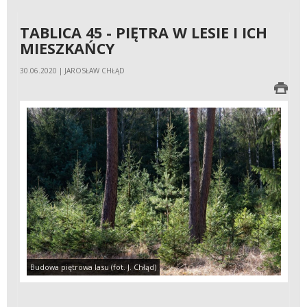
TABLICA 45 - PIĘTRA W LESIE I ICH
MIESZKAŃCY
30.06.2020 | JAROSŁAW CHŁĄD
Budowa piętrowa lasu (fot. J. Chłąd)