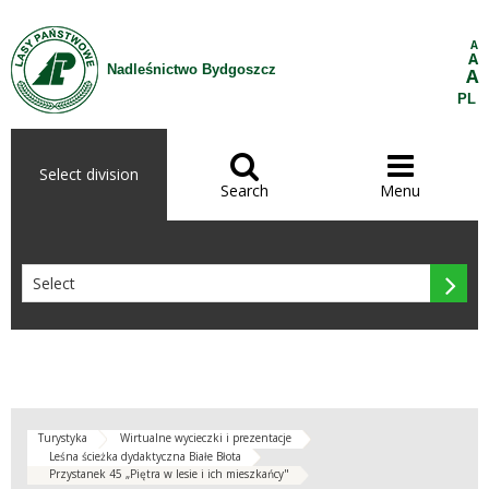
Skip to Content
A
A
Nadleśnictwo Bydgoszcz
A
PL


Select division
Search
Menu

Turystyka
Wirtualne wycieczki i prezentacje
Leśna ścieżka dydaktyczna Białe Błota
Przystanek 45 „Piętra w lesie i ich mieszkańcy"