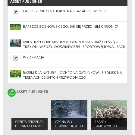
ASSET PUBLISHER
ASSET PUBLISHER
OGŁOSZENIE O NABORZE NA STAŻ ABSOLWENCKI
BARSZCZ SOSNOWSKIEGO. JAK SIĘ PRZED NIM CHRONIĆ?
XVII STRZELECKIE MISTRZOSTWA POLSKI STRAŻY LEŚNEJ –
TRZY DNI WIEDZY, DOŚWIADCZEŃ I SPORTOWEJ RYWALIZACJI
INFORMACJA
RAZEM DLA NATURY – OCHRONA GATUNKÓW I SIEDLISK NA
TERENACH CENNYCH PRZYRODNICZO
ASSET PUBLISHER
ASSET PUBLISHER
OFERTA SPRZEDAŻ
CZY NALEŻY
ZASADY
DREWNA I CENNIKI
OBAWIAĆ SIĘ WILKA
SAMOWYROBU
W LESIE ?
DREWNA