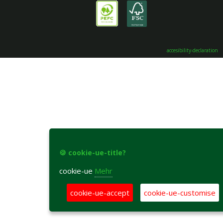
accesibility-declaration
🍪 cookie-ue-title?
cookie-ue
Mehr
cookie-ue-accept
cookie-ue-customise