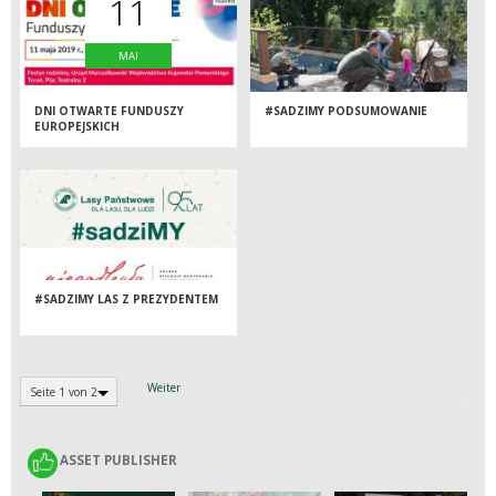
11
MAI
DNI OTWARTE FUNDUSZY
#SADZIMY PODSUMOWANIE
EUROPEJSKICH
#SADZIMY LAS Z PREZYDENTEM
Weiter
Seite 1 von 2
ASSET PUBLISHER
ASSET PUBLISHER