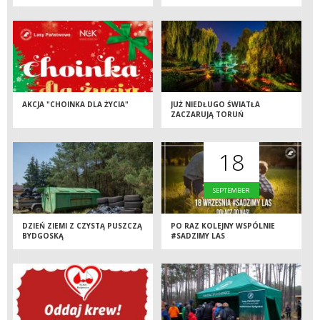
BŁOTA
BŁOTA
AKCJA "CHOINKA DLA ŻYCIA"
JUŻ NIEDŁUGO ŚWIATŁA
ZACZARUJĄ TORUŃ
18
SEPTEMBER
DZIEŃ ZIEMI Z CZYSTĄ PUSZCZĄ
PO RAZ KOLEJNY WSPÓLNIE
BYDGOSKĄ
#SADZIMY LAS