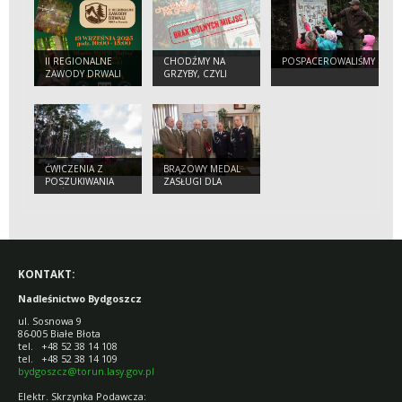
II REGIONALNE
CHODŹMY NA
POSPACEROWALIŚMY
ZAWODY DRWALI
GRZYBY, CZYLI
RDLP W TORUNIU
GRZYBOBRANIE W
NASZYM
NADLEŚNICTWIE
ĆWICZENIA Z
BRĄZOWY MEDAL
POSZUKIWANIA
ZASŁUGI DLA
OSÓB
POŻARNICTWA DLA
ZAGINIONYCH
NADLEŚNICTWA
BYDGOSZCZ
KONTAKT:
Nadleśnictwo Bydgoszcz
ul. Sosnowa 9
86-005 Białe Błota
tel. +48 52 38 14 108
tel. +48 52 38 14 109
bydgoszcz@torun.lasy.gov.pl
Elektr. Skrzynka Podawcza: