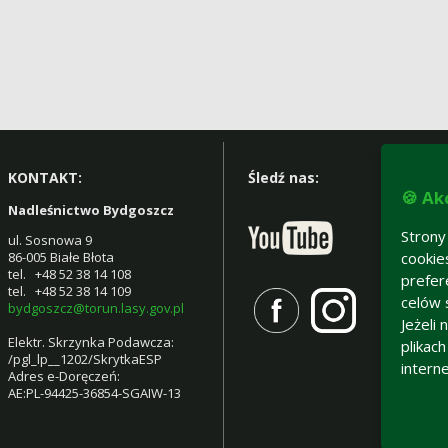
KONTAKT:
Śledź nas:
🍪 Ak
Nadleśnictwo Bydgoszcz
Strony
ul. Sosnowa 9
86-005 Białe Błota
cookie
tel. +48 52 38 14 108
prefer
tel. +48 52 38 14 109
celów 
bydgoszcz@torun.lasy.gov.pl
Jeżeli
Elektr. Skrzynka Podawcza:
plikac
/pgl_lp__1202/SkrytkaESP
intern
Adres e-Doręczeń:
AE:PL-94425-36854-SGAIW-13