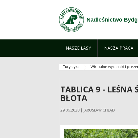
Przejdź do treści
Nadleśnictwo Bydg
NASZE LASY
NASZA PRACA
Turystyka
Wirtualne wycieczki i preze
TABLICA 9 - LEŚNA
BŁOTA
29.06.2020 | JAROSŁAW CHŁĄD