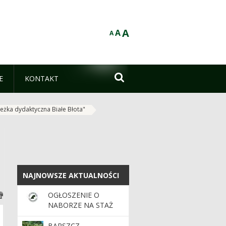
A
A
A

E
KONTAKT
ieżka dydaktyczna Białe Błota"
NAJNOWSZE AKTUALNOŚCI
NAJNOWSZE AKTUALNOŚCI
OGŁOSZENIE O
NABORZE NA STAŻ
ABSOLWENCKI
BARSZCZ