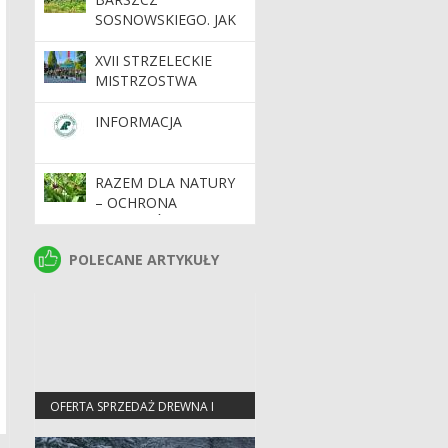
SOSNOWSKIEGO. JAK
SIĘ PRZED NIM
CHRONIĆ?
XVII STRZELECKIE
MISTRZOSTWA
POLSKI STRAŻY
LEŚNEJ – TRZY DNI
INFORMACJA
WIEDZY,
DOŚWIADCZEŃ I
SPORTOWEJ
RAZEM DLA NATURY
RYWALIZACJI
– OCHRONA
GATUNKÓW I
SIEDLISK NA
POLECANE ARTYKUŁY
POLECANE ARTYKUŁY
TERENACH CENNYCH
PRZYRODNICZO
OFERTA SPRZEDAŻ DREWNA I
CENNIKI