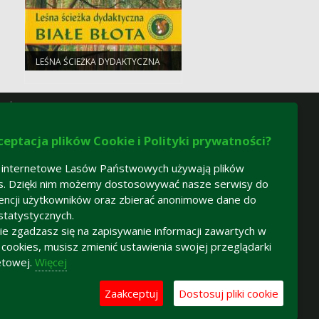
LEŚNA ŚCIEŻKA DYDAKTYCZNA
BIAŁE BŁOTA
ceptacja plików Cookie i Polityki prywatności?
 internetowe Lasów Państwowych używają plików
s. Dzięki nim możemy dostosowywać nasze serwisy do
encji użytkowników oraz zbierać anonimowe dane do
statystycznych.
 nie zgadzasz się na zapisywanie informacji zawartych w
h cookies, musisz zmienić ustawienia swojej przeglądarki
etowej.
Więcej
Zaakceptuj
Dostosuj pliki cookie