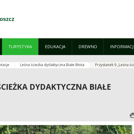
oszcz
TURYSTYKA
EDUKACJA
DREWNO
INFORMACJ
ntacje
Leśna ścieżka dydaktyczna Białe Błota
Przystanek 9 „Leśna śc
 ŚCIEŻKA DYDAKTYCZNA BIAŁE