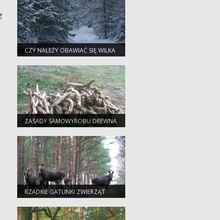
z
a
CZY NALEŻY OBAWIAĆ SIĘ WILKA
W LESIE ?
ZASADY SAMOWYROBU DREWNA
RZADKIE GATUNKI ZWIERZĄT
CZĘSTSZE POD BYDGOSZCZĄ