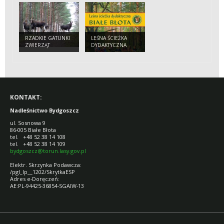
RZADKIE GATUNKI
LEŚNA ŚCIEŻKA
ZWIERZĄT
DYDAKTYCZNA
CZĘSTSZE POD
BIAŁE BŁOTA
BYDGOSZCZĄ
KONTAKT:
Nadleśnictwo Bydgoszcz
ul. Sosnowa 9
86-005 Białe Błota
tel. +48 52 38 14 108
tel. +48 52 38 14 109
bydgoszcz@torun.lasy.gov.pl
Elektr. Skrzynka Podawcza:
/pgl_lp__1202/SkrytkaESP
Adres e-Doręczeń:
AE:PL-94425-36854-SGAIW-13