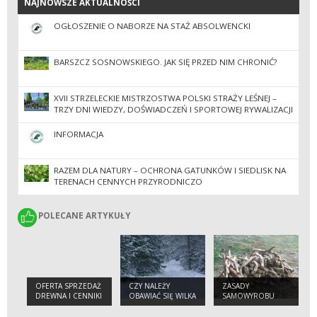
NAJNOWSZE AKTUALNOŚCI
NAJNOWSZE AKTUALNOŚCI
OGŁOSZENIE O NABORZE NA STAŻ ABSOLWENCKI
BARSZCZ SOSNOWSKIEGO. JAK SIĘ PRZED NIM CHRONIĆ?
XVII STRZELECKIE MISTRZOSTWA POLSKI STRAŻY LEŚNEJ –
TRZY DNI WIEDZY, DOŚWIADCZEŃ I SPORTOWEJ RYWALIZACJI
INFORMACJA
RAZEM DLA NATURY – OCHRONA GATUNKÓW I SIEDLISK NA
TERENACH CENNYCH PRZYRODNICZO
POLECANE ARTYKUŁY
POLECANE ARTYKUŁY
OFERTA SPRZEDAŻ
CZY NALEŻY
ZASADY
DREWNA I CENNIKI
OBAWIAĆ SIĘ WILKA
SAMOWYROBU
W LESIE ?
DREWNA