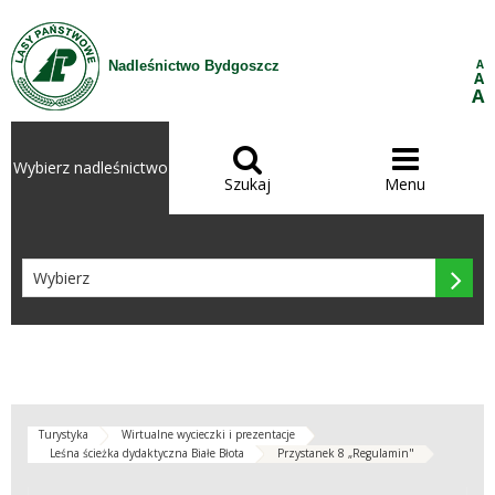
Przejdź do treści
A
Nadleśnictwo Bydgoszcz
A
A


Wybierz nadleśnictwo
Szukaj
Menu

Turystyka
Wirtualne wycieczki i prezentacje
Leśna ścieżka dydaktyczna Białe Błota
Przystanek 8 „Regulamin"