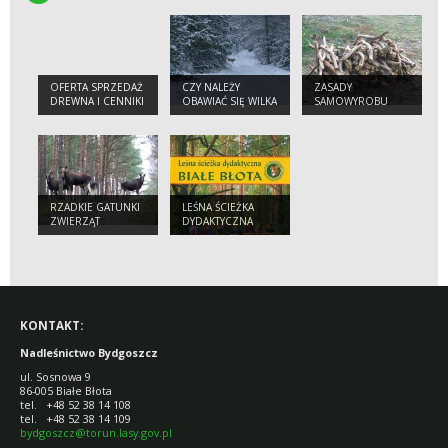
OFERTA SPRZEDAŻ
CZY NALEŻY
ZASADY
DREWNA I CENNIKI
OBAWIAĆ SIĘ WILKA
SAMOWYROBU
W LESIE ?
DREWNA
RZADKIE GATUNKI
LEŚNA ŚCIEŻKA
ZWIERZĄT
DYDAKTYCZNA
CZĘSTSZE POD
BIAŁE BŁOTA
BYDGOSZCZĄ
KONTAKT:
Nadleśnictwo Bydgoszcz
ul. Sosnowa 9
86-005 Białe Błota
tel. +48 52 38 14 108
tel. +48 52 38 14 109
bydgoszcz@torun.lasy.gov.pl