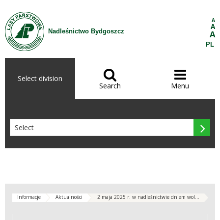
Skip to Content
A
A
Nadleśnictwo Bydgoszcz
A
PL


Select division
Search
Menu

Informacje
Aktualności
2 maja 2025 r. w nadleśnictwie dniem wol...