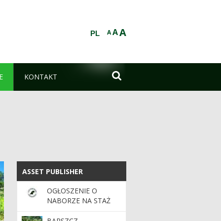
A
A
A
PL

E
KONTAKT
ASSET PUBLISHER
ASSET PUBLISHER
OGŁOSZENIE O
NABORZE NA STAŻ
ABSOLWENCKI
BARSZCZ