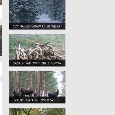
CZY NALEŻY OBAWIAĆ SIĘ WILKA
W LESIE ?
ZASADY SAMOWYROBU DREWNA
RZADKIE GATUNKI ZWIERZĄT
CZĘSTSZE POD BYDGOSZCZĄ