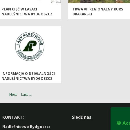
PLAN CIĘĆ W LASACH
TRWA VII REGIONALNY KURS
NADLEŚNICTWA BYDGOSZCZ
BRAKARSKI
NA 2026 ROK
INFORMACJA O DZIAŁALNOŚCI
NADLEŚNICTWA BYDGOSZCZ
2025-2026
Next
Last →
KONTAKT:
Śledź nas:
🍪 Ac
Nadleśnictwo Bydgoszcz