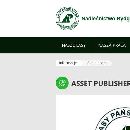
Skip to Content
Nadleśnictwo Bydg
NASZE LASY
NASZA PRACA
Informacje
Aktualności
ASSET PUBLISHE
ASSET PUBLISHE