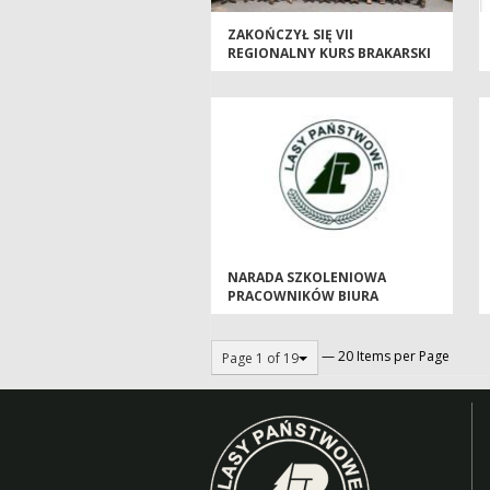
ZAKOŃCZYŁ SIĘ VII
REGIONALNY KURS BRAKARSKI
NARADA SZKOLENIOWA
PRACOWNIKÓW BIURA
NADLEŚNICTWA W DNIU 12
MAJA 2026 R.
— 20 Items per Page
Page 1 of 19