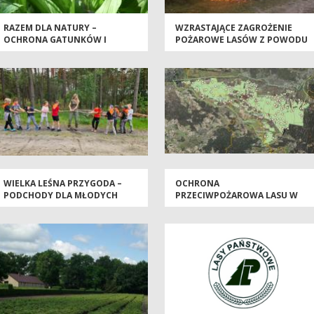
RAZEM DLA NATURY –
WZRASTAJĄCE ZAGROŻENIE
OCHRONA GATUNKÓW I
POŻAROWE LASÓW Z POWODU
SIEDLISK NA TERENACH
UPAŁÓW
CENNYCH PRZYRODNICZO
WIELKA LEŚNA PRZYGODA –
OCHRONA
PODCHODY DLA MŁODYCH
PRZECIWPOŻAROWA LASU W
ODKRYWCÓW!
NADLEŚNICTWIE BYDGOSZCZ