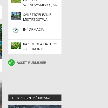
SOSNOWSKIEGO. JAK
SIĘ PRZED NIM
CHRONIĆ?
XVII STRZELECKIE
MISTRZOSTWA
POLSKI STRAŻY
LEŚNEJ – TRZY DNI
INFORMACJA
WIEDZY,
DOŚWIADCZEŃ I
SPORTOWEJ
RAZEM DLA NATURY
RYWALIZACJI
– OCHRONA
GATUNKÓW I
SIEDLISK NA
ASSET PUBLISHER
ASSET PUBLISHER
TERENACH CENNYCH
PRZYRODNICZO
OFERTA SPRZEDAŻ DREWNA I
CENNIKI