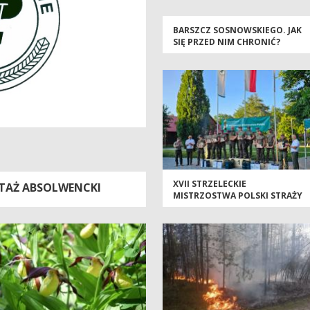
BARSZCZ SOSNOWSKIEGO. JAK
SIĘ PRZED NIM CHRONIĆ?
XVII STRZELECKIE
STAŻ ABSOLWENCKI
MISTRZOSTWA POLSKI STRAŻY
LEŚNEJ – TRZY DNI WIEDZY,
DOŚWIADCZEŃ I SPORTOWEJ
RYWALIZACJI