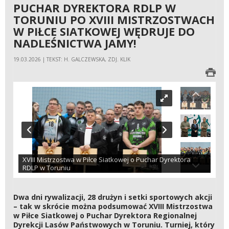
PUCHAR DYREKTORA RDLP W
TORUNIU PO XVIII MISTRZOSTWACH
W PIŁCE SIATKOWEJ WĘDRUJE DO
NADLEŚNICTWA JAMY!
19.03.2026 | TEKST: H. GALCZEWSKA, ZDJ. KLIK
XVIII Mistrzostwa w Piłce Siatkowej o Puchar Dyrektora
RDLP w Toruniu
Dwa dni rywalizacji, 28 drużyn i setki sportowych akcji
– tak w skrócie można podsumować XVIII Mistrzostwa
w Piłce Siatkowej o Puchar Dyrektora Regionalnej
Dyrekcji Lasów Państwowych w Toruniu. Turniej, który