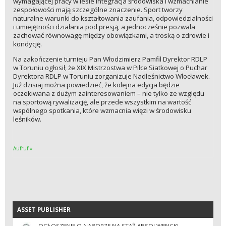
wymagającej pracy w lesie integracja środowiska i wzmacnianie
zespołowości mają szczególne znaczenie. Sport tworzy
naturalne warunki do kształtowania zaufania, odpowiedzialności
i umiejętności działania pod presją, a jednocześnie pozwala
zachować równowagę między obowiązkami, a troską o zdrowie i
kondycję.
Na zakończenie turnieju Pan Włodzimierz Pamfil Dyrektor RDLP
w Toruniu ogłosił, że XIX Mistrzostwa w Piłce Siatkowej o Puchar
Dyrektora RDLP w Toruniu zorganizuje Nadleśnictwo Włocławek.
Już dzisiaj można powiedzieć, że kolejna edycja będzie
oczekiwana z dużym zainteresowaniem – nie tylko ze względu
na sportową rywalizację, ale przede wszystkim na wartość
wspólnego spotkania, które wzmacnia więzi w środowisku
leśników.
Aufruf »
ASSET PUBLISHER
ASSET PUBLISHER
OGŁOSZENIE O NABORZE NA STAŻ ABSOLWENCKI