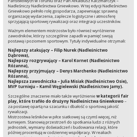
Państwowych w Toruniu oraz Pan Arkadiusz Kaczmarczyk –
Nadleśniczy Nadleśnictwa Gniewkowo. W tej edycji Nadleśnictwo
Gniewkowo pełniło rolę gospodarza, zapewniając sprawną
organizację wydarzenia, zaplecze logistyczne i atmosferę
sprzyjającą sportowej rywalizacji oraz integracji uczestników.
Ważnym elementem mistrzostw było również wyróżnienie
zawodników, którzy szczególnie zapadli w pamięć swoją
postawą i poziomem sportowym. Tytuły indywidualne otrzymali:
Najlepszy atakujący – Filip Nurek (Nadleśnictwo
Dąbrowa),
Najlepszy rozgrywający – Karol Kornet (Nadleśnictwo
Różanna),
Najlepszy przyjmujący – Denys Marchenko (Nadleśnictwo
Różanna),
Najlepsza zawodniczka – Julia Misiak (Nadleśnictwo Osie),
MVP turnieju – Kamil Węgielewski (Nadleśnictwo Jamy).
Szczególne znaczenie miało także wyróżnienie
w kategorii fair
play, które trafiło do drużyny Nadleśnictwa Gniewkowo
–
za postawę opartą na szacunku i dbałość o sportową jakość
rywalizacji.
Mistrzostwa leśników w piłce siatkowej są czymś więcej, niż
turniejem. Stanowią przestrzeń do spotkania ludzi z różnych
jednostek, wymiany doświadczeń i budowania relacji, które
później procentują w codziennej współpracy. W realiach