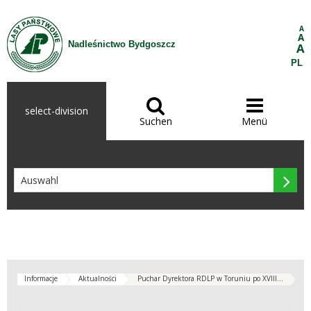
Zum Inhalt wechseln
A
A
Nadleśnictwo Bydgoszcz
A
PL


select-division
Suchen
Menü

Informacje
Aktualności
Puchar Dyrektora RDLP w Toruniu po XVIII...