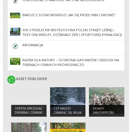
BARSZCZ SOSNOWSKIEGO. JAK SIĘ PRZED NIM CHRONIĆ?
XVII STRZELECKIE MISTRZOSTWA POLSKI STRAŻY LEŚNEJ –
TRZY DNI WIEDZY, DOŚWIADCZEŃ I SPORTOWEJ RYWALIZACJI
INFORMACJA
RAZEM DLA NATURY – OCHRONA GATUNKÓW I SIEDLISK NA
TERENACH CENNYCH PRZYRODNICZO
ASSET PUBLISHER
ASSET PUBLISHER
OFERTA SPRZEDAŻ
CZY NALEŻY
ZASADY
DREWNA I CENNIKI
OBAWIAĆ SIĘ WILKA
SAMOWYROBU
W LESIE ?
DREWNA