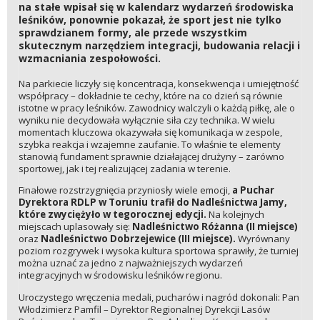
na stałe wpisał się w kalendarz wydarzeń środowiska
leśników, ponownie pokazał, że sport jest nie tylko
sprawdzianem formy, ale przede wszystkim
skutecznym narzędziem integracji, budowania relacji i
wzmacniania zespołowości.
Na parkiecie liczyły się koncentracja, konsekwencja i umiejętność
współpracy – dokładnie te cechy, które na co dzień są równie
istotne w pracy leśników. Zawodnicy walczyli o każdą piłkę, ale o
wyniku nie decydowała wyłącznie siła czy technika. W wielu
momentach kluczowa okazywała się komunikacja w zespole,
szybka reakcja i wzajemne zaufanie. To właśnie te elementy
stanowią fundament sprawnie działającej drużyny – zarówno
sportowej, jak i tej realizującej zadania w terenie.
Finałowe rozstrzygnięcia przyniosły wiele emocji,
a Puchar
Dyrektora RDLP w Toruniu trafił do Nadleśnictwa Jamy,
które zwyciężyło w tegorocznej edycji.
Na kolejnych
miejscach uplasowały się:
Nadleśnictwo Różanna (II miejsce)
oraz
Nadleśnictwo Dobrzejewice (III miejsce).
Wyrównany
poziom rozgrywek i wysoka kultura sportowa sprawiły, że turniej
można uznać za jedno z najważniejszych wydarzeń
integracyjnych w środowisku leśników regionu.
Uroczystego wręczenia medali, pucharów i nagród dokonali: Pan
Włodzimierz Pamfil – Dyrektor Regionalnej Dyrekcji Lasów