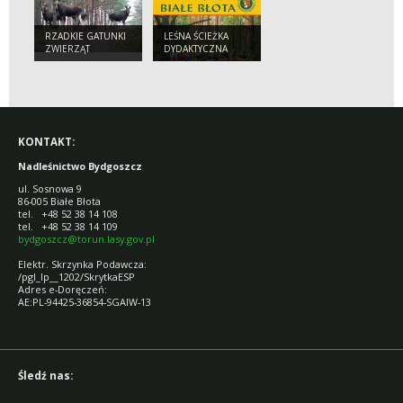
RZADKIE GATUNKI
LEŚNA ŚCIEŻKA
ZWIERZĄT
DYDAKTYCZNA
CZĘSTSZE POD
BIAŁE BŁOTA
BYDGOSZCZĄ
KONTAKT:
Nadleśnictwo Bydgoszcz
ul. Sosnowa 9
86-005 Białe Błota
tel. +48 52 38 14 108
tel. +48 52 38 14 109
bydgoszcz@torun.lasy.gov.pl
Elektr. Skrzynka Podawcza:
/pgl_lp__1202/SkrytkaESP
Adres e-Doręczeń:
AE:PL-94425-36854-SGAIW-13
Śledź nas: